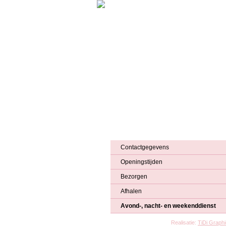
Home
Huisartsenpraktijk
Apothee
Contactgegevens
Openingstijden
Bezorgen
Afhalen
Avond-, nacht- en weekenddienst
Realisatie:
TiDi Graph