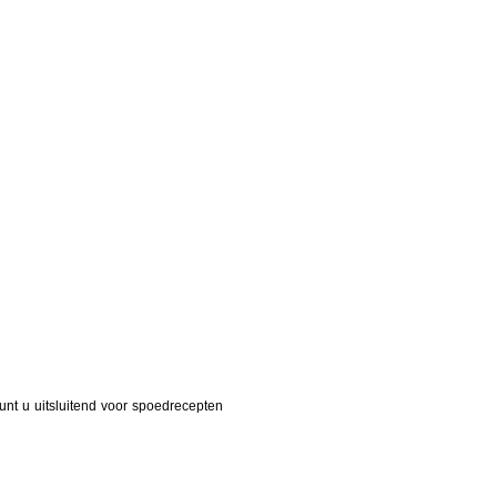
ek
Psychologie
unt u uitsluitend voor spoedrecepten