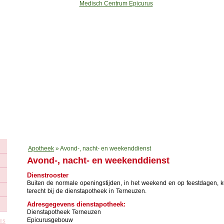
k
Fysiotherapie
Podotherapie
Thuiszorg
Oefentherapie
Diëteti
Apotheek
»
Avond-, nacht- en weekenddienst
Avond-, nacht- en weekenddienst
Dienstrooster
Buiten de normale openingstijden, in het weekend en op feestdagen, k
terecht bij de dienstapotheek in Terneuzen.
Adresgegevens dienstapotheek
:
Dienstapotheek Terneuzen
Epicurusgebouw
ics