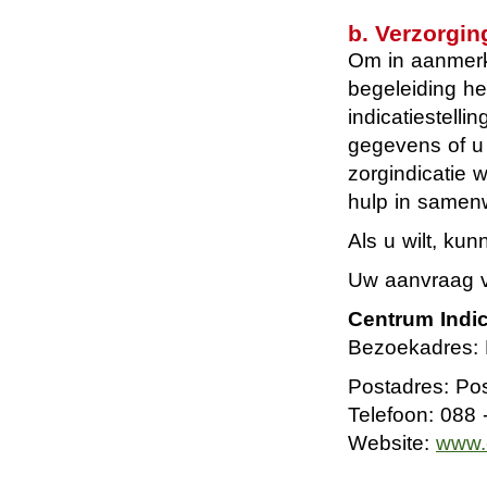
b.
Verzorgin
Om in aanmerki
begeleiding he
indicatiestell
gegevens of u 
zorgindicatie
hulp in samen
Als u wilt, kun
Uw aanvraag vo
Centrum Indic
Bezoekadres: 
Postadres: Po
Telefoon: 088 
Website:
www.c