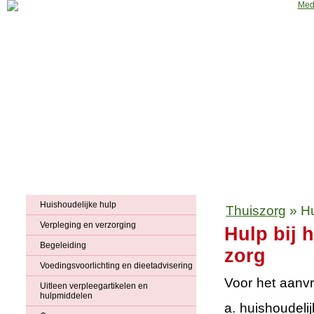
Home
Huisartsenpraktijk
Apotheek
Fysiotherapie
Podothera
Huishoudelijke hulp
Thuiszorg
»
Hu
Verpleging en verzorging
Hulp bij 
Begeleiding
zorg
Voedingsvoorlichting en dieetadvisering
Voor het aanv
Uitleen verpleegartikelen en
hulpmiddelen
a. huishoudeli