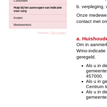
Cursussen
b. verpleging,
Hulp bij het aanvragen van indicatie
voor zorg
Onze medewerk
Kosten
contact met on
Medewerkers
Realisatie:
TiDi Graphics
a. Huishoude
Om in aanmerk
Wmo-indicatie 
geregeld.
Als u in d
gemeenteli
457000.
Als u in 
Centrum In
Als u in d
gemeenteli