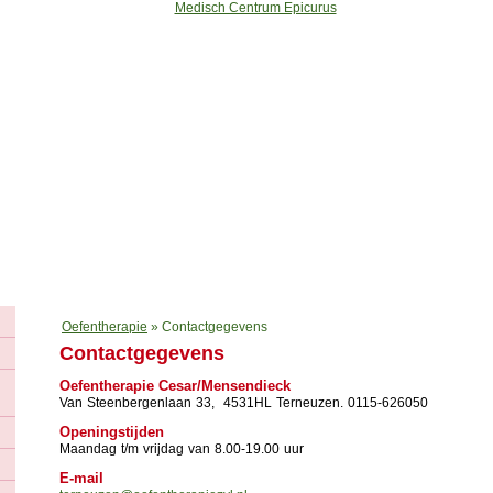
k
Fysiotherapie
Podotherapie
Thuiszorg
Oefentherapie
Diëteti
Oefentherapie
»
Contactgegevens
Contactgegevens
Oefentherapie Cesar/Mensendieck
Van Steenbergenlaan 33, 4531HL Terneuzen. 0115-626050
Openingstijden
Maandag t/m vrijdag van 8.00-19.00 uur
E-mail