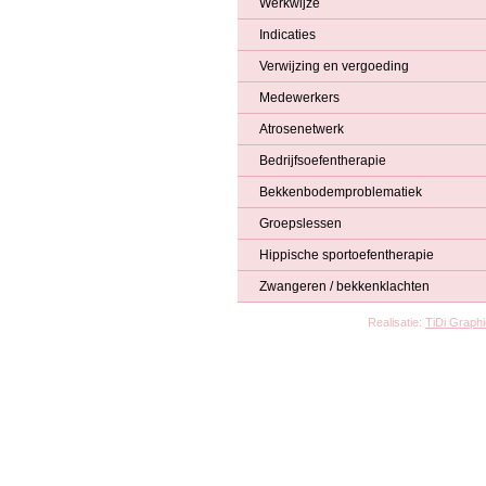
Werkwijze
Indicaties
Verwijzing en vergoeding
Medewerkers
Atrosenetwerk
Bedrijfsoefentherapie
Bekkenbodemproblematiek
Groepslessen
Hippische sportoefentherapie
Zwangeren / bekkenklachten
Realisatie:
TiDi Graph