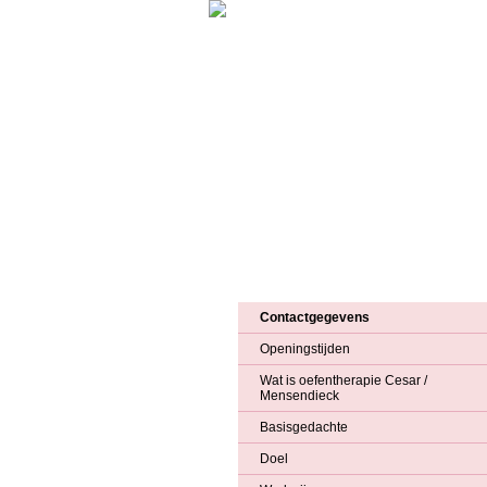
Home
Huisartsenpraktijk
Apothee
Contactgegevens
Openingstijden
Wat is oefentherapie Cesar /
Mensendieck
Basisgedachte
Doel