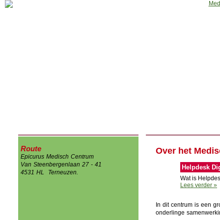
Home
Huisartsenpraktijk
Apotheek
Fysiotherapie
Podothera
Route
Over het Medi
Epicurus Medisch Centrum
Van Steenbergenlaan 27 - 41
Helpdesk Dig
4531 HL Terneuzen.
Wat is Helpdes
Lees verder »
In dit centrum is een gr
onderlinge samenwerkin