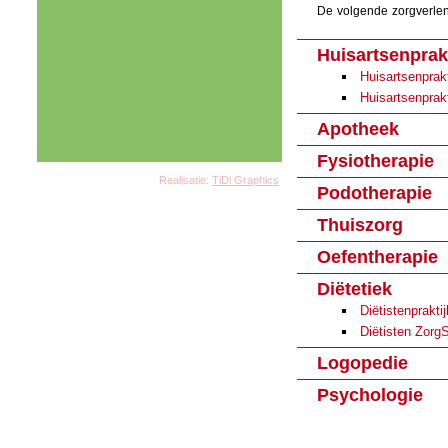
De volgende zorgverlen
Huisartsenprakt
Huisartsenprakt
Huisartsenprakti
Apotheek
Fysiotherapie
Realisatie:
TiDi Graphics
Podotherapie
Thuiszorg
Oefentherapie
Diëtetiek
Diëtistenprakti
Diëtisten Zor
Logopedie
Psychologie