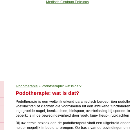
k
Fysiotherapie
Podotherapie
Thuiszorg
Oefentherapie
Diëteti
Podotherapie
»
Podotherapie: wat is dat?
Podotherapie: wat is dat?
Podotherapie is een wettelijk erkend paramedisch beroep. Een podot
voetklachten of klachten die voortvloeien uit een afwijkend functionere
ingegroeide nagel, teenklachten, hielspoor, overbelasting bij sporten,
beperkt is in de bewegingsvrijheid door voet-, knie- heup-, rugklacht
Bij uw eerste bezoek aan de podotherapeut vindt een uitgebreid onder
helder mogelijk in beeld te brengen. Op basis van de bevindingen en 