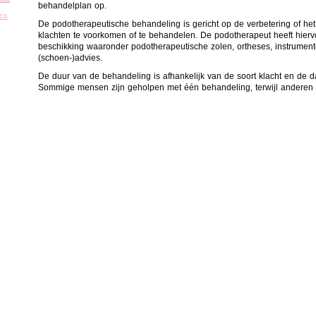
behandelplan op.
ics
De podotherapeutische behandeling is gericht op de verbetering of he
klachten te voorkomen of te behandelen. De podotherapeut heeft hiervo
beschikking waaronder podotherapeutische zolen, ortheses, instrumen
(schoen-)advies.
De duur van de behandeling is afhankelijk van de soort klacht en de
Sommige mensen zijn geholpen met één behandeling, terwijl anderen