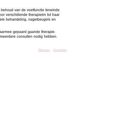
t behoud van de voetfunctie teneinde
or verschillende therapieën tot haar
tele behandeling, nagelbeugels en
 daarmee gepaard gaande therapie.
 meerdere consulten nodig hebben.
Sitemap
ExtraNet