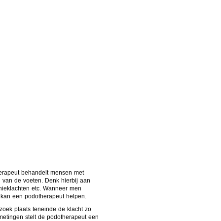
ek
Psychologie
herapeut behandelt mensen met
n van de voeten. Denk hierbij aan
 knieklachten etc. Wanneer men
en kan een podotherapeut helpen.
zoek plaats teneinde de klacht zo
metingen stelt de podotherapeut een