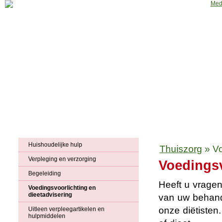
Home
Huisartsenpraktijk
Apotheek
Fysiotherapie
Podothera
Huishoudelijke hulp
Thuiszorg
»
Vo
Verpleging en verzorging
Voedingsv
Begeleiding
Heeft u vragen
Voedingsvoorlichting en
dieetadvisering
van uw behande
onze diëtisten
Uitleen verpleegartikelen en
hulpmiddelen