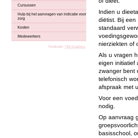
of dieet.
Cursussen
Indien u dieeta
Hulp bij het aanvragen van indicatie voor
zorg
diëtist. Bij e
standaard verw
Kosten
voedingsgewoon
Medewerkers
nierziekten of
Realisatie:
TiDi Graphics
Als u vragen h
eigen initiatie
zwanger bent o
telefonisch wo
afspraak met 
Voor een voedi
nodig.
Op aanvraag g
groepsvoorlich
basisschool, o